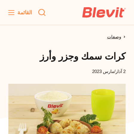
القائمة
وصفات
كرات سمك وجزر وأرز
2 آذار/مارس 2023