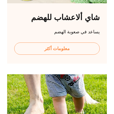
شاي ألاعشاب للهضم
يساعد في صعوبة الهضم
معلومات أكثر