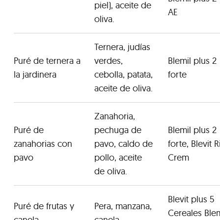
piel), aceite de
AE
oliva.
Ternera, judías
Puré de ternera a
verdes,
Blemil plus 2
la jardinera
cebolla, patata,
forte
aceite de oliva.
Zanahoria,
Puré de
pechuga de
Blemil plus 2
zanahorias con
pavo, caldo de
forte, Blevit R
pavo
pollo, aceite
Crem
de oliva.
Blevit plus 5
Puré de frutas y
Pera, manzana,
Cereales Blem
canela
canela.