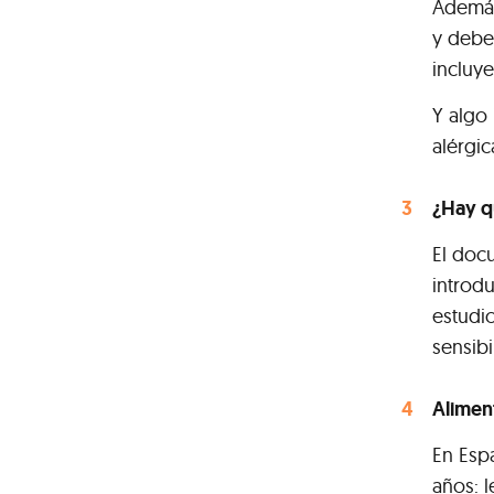
Además
y debe 
incluy
Y algo
alérgi
¿Hay q
El docu
introd
estudi
sensibi
Alimen
En Esp
años: 