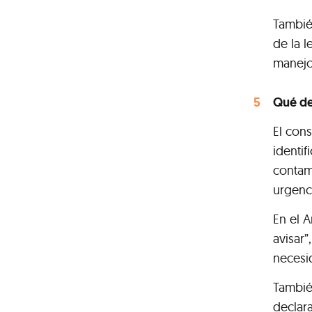
Tambié
de la l
manejo 
Qué deb
El con
identif
contam
urgenc
En el A
avisar”
necesi
Tambié
declara