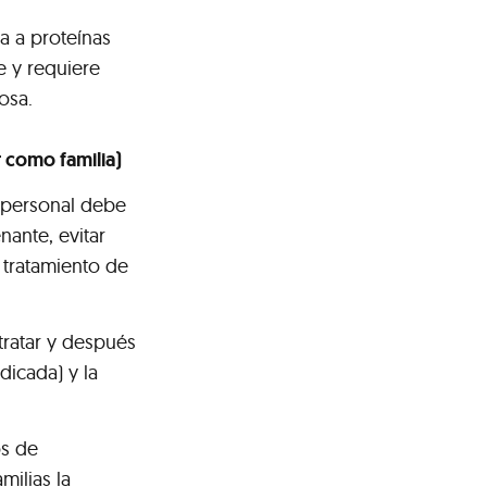
a a proteínas
ve y requiere
osa.
 como familia)
l personal debe
nante, evitar
 tratamiento de
tratar y después
dicada) y la
os de
milias la