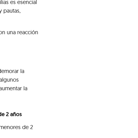
ias es esencial
y pautas,
con una reacción
demorar la
 algunos
 aumentar la
de 2 años
 menores de 2