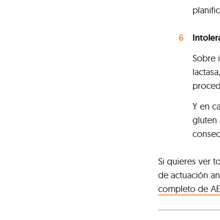
planif
Intoler
Sobre i
lactasa
procede
Y en ca
gluten 
consec
Si quieres ver 
de actuación an
completo de A