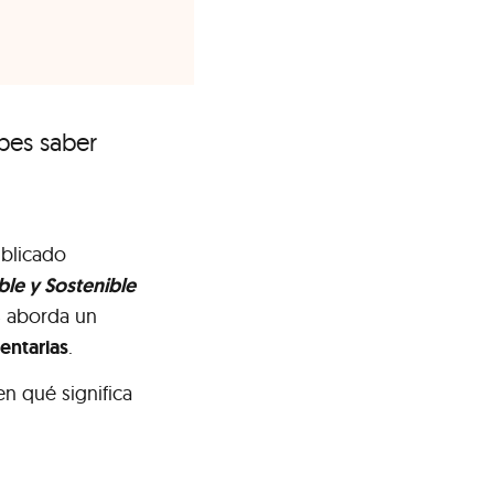
ebes saber
ublicado
le y Sostenible
 8 aborda un
mentarias
.
n qué significa