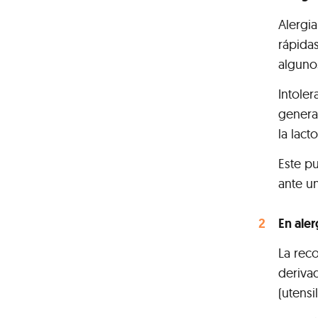
Alergia
rápida
alguno
Intoler
general
la lacto
Este p
ante u
En aler
La rec
deriva
(utensi