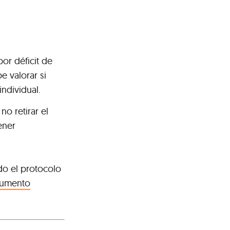
por déficit de
e valorar si
individual.
o retirar el
ener
do el protocolo
umento