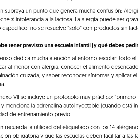
n subraya un punto que genera mucha confusión: Alergi
eche ≠ intolerancia a la lactosa. La alergia puede ser gra
específico; no se resuelve “solo” con productos sin lact
e tener previsto una escuela infantil (y qué debes pedir
senso dedica mucha atención al entorno escolar: todo e
icar al menor con alergia, conocer el alimento desencade
inación cruzada, y saber reconocer síntomas y aplicar el
ia.
nexo VII se incluye un protocolo muy práctico: “primero 
, y menciona la adrenalina autoinyectable (cuando está in
dad de entrenamiento previo.
n recuerda la utilidad del etiquetado con los 14 alérgen
ción obligatoria y que las escuelas deben facilitar a las fa