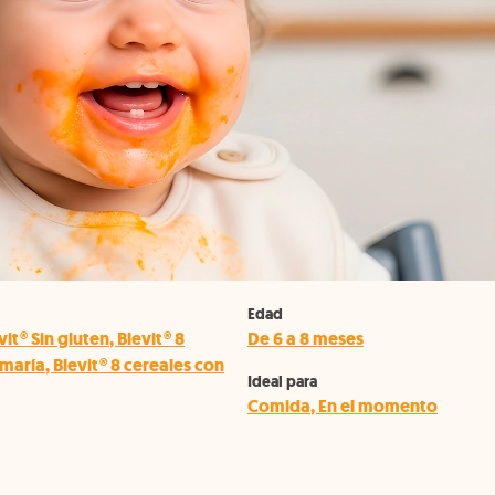
Edad
vit® Sin gluten
,
Blevit® 8
De 6 a 8 meses
 maría
,
Blevit® 8 cereales con
Ideal para
Comida
,
En el momento