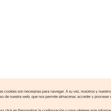
e las cookies son necesarias para navegar. A su vez, nosotros y nuestro
l uso de nuestra web, que nos permite almacenar, acceder y procesar 
haz click en
Personalizar la configuración
y para obtener más informa