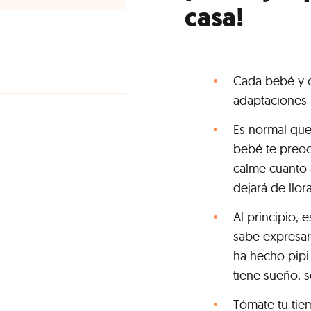
casa!
Cada bebé y c
adaptaciones 
Es normal que 
bebé te preoc
calme cuanto 
dejará de llor
Al principio, 
sabe expresar
ha hecho pipi 
tiene sueño, s
Tómate tu tie