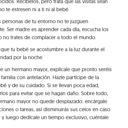
idos. Recíbelos, pero trata que las visitas sean
o te estresen ni a ti ni al bebé.
as personas de tu entorno no te juzguen
e. Ser madre es aprender cada día, escucha los
o no trates de complacer a todo el mundo.
 que tu bebé se acostumbre a la luz durante el
uridad por la noche.
ene un hermano mayor, explícale que pronto seréis
familia con antelación. Hazle partícipe de la
ebé y de su cuidado. Si se llevan poca edad,
arlos para evitar que se hagan daño. Sobre todo,
hermano mayor no quede desplazado: encárgale
iones o tareas, así disminuirás sus celos en caso
, y luego dedícale un tiempo exclusivo, cuéntale