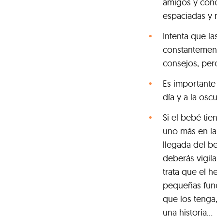
amigos y conoc
espaciadas y n
Intenta que l
constantement
consejos, per
Es importante
día y a la osc
Si el bebé ti
uno más en la 
llegada del b
deberás vigil
trata que el 
pequeñas func
que los tenga
una historia...