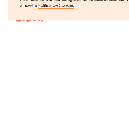
a nuestra
Política de Cookies
.
Acceso rápido
Blevit
Grupo Ordesa
Cereales B
Compañía
Infusiones 
Fundació Ordesa
Asesor de
Calidad
Tarjeta BB
I+D+i
Mi bebé 
Club famil