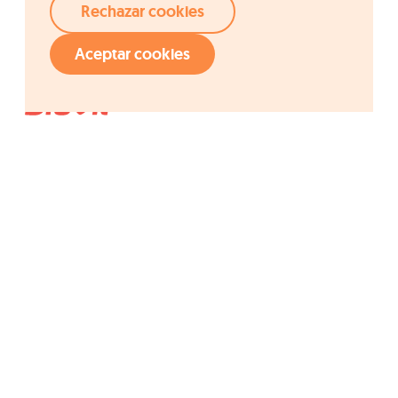
Rechazar cookies
Aceptar cookies
Acceso rápido
Grupo Ordesa
Compañía
Calidad
Fundació Ordesa
I+D+i
Blevit