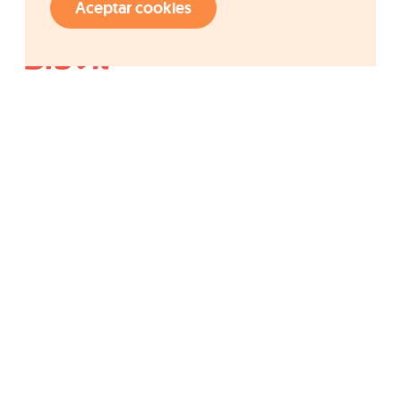
Aceptar cookies
Acceso rápido
Grupo Ordesa
Compañía
Fundació Ordesa
Calidad
I+D+i
Blevit
Cereales Blevit